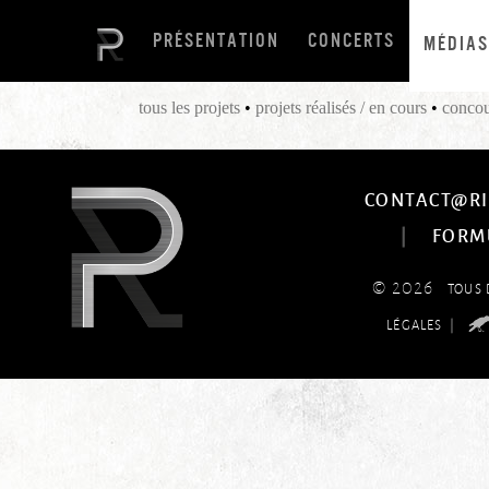
PRÉSENTATION
CONCERTS
MÉDIAS
tous les projets
•
projets réalisés / en cours
•
concou
CONTACT@RI
|
FORM
© 2026
TOUS 
|
LÉGALES