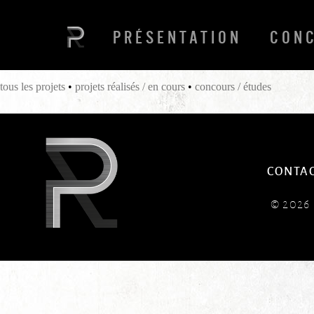
PRÉSENTATION
CON
tous les projets
•
projets réalisés / en cours
•
concours / études
CONTA
© 202