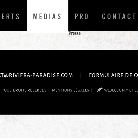
CERTS
MÉDIAS
PRO
CONTACT
Presse
|
CT@RIVIERA-PARADISE.COM
FORMULAIRE DE 
6
|
|
TOUS DROITS RÉSERVÉS
MENTIONS LÉGALES
WEBDESIGN MICHE