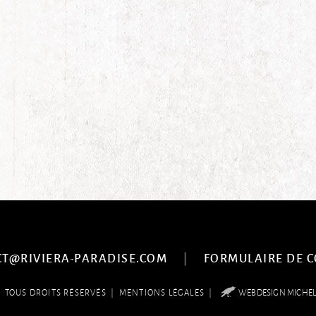
|
CT@RIVIERA-PARADISE.COM
FORMULAIRE DE 
6
|
|
TOUS DROITS RÉSERVÉS
MENTIONS LÉGALES
WEBDESIGN MICHE