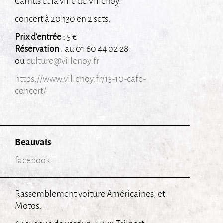
Camus et la ville de Villenoy.
concert à 20h30 en 2 sets.
Prix d’entrée :
5 €
Réservation
: au 01 60 44 02 28
ou
culture@villenoy.fr
https://www.villenoy.fr/13-10-cafe-
concert/
Beauvais
facebook
Rassemblement voiture Américaines, et
Motos.