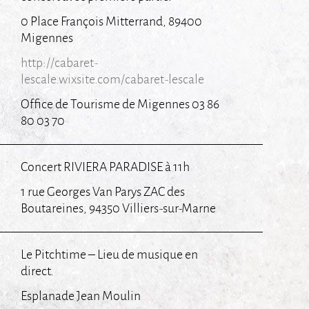
0 Place François Mitterrand, 89400
Migennes
http://cabaret-
lescale.wixsite.com/cabaret-lescale
Office de Tourisme de Migennes 03 86
80 03 70
Concert RIVIERA PARADISE à 11h
1 rue Georges Van Parys ZAC des
Boutareines, 94350 Villiers-sur-Marne
Le Pitchtime – Lieu de musique en
direct.
Esplanade Jean Moulin