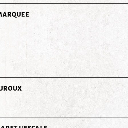
 MARQUEE
UROUX
ARET L'ESCALE