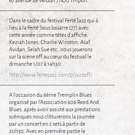
67 avenue de verdun 77470 Trilport.
Dans le cadre du festival Ferté Jazz qui à
lieu à la Ferté Sous Jouarre (77) avec
cette année comme têtes d’affiche,
Keziah Jones, Charlie Winston, Asaf
Avidan, Selah Sue etc…nous jouerons
sur la scène off au cœur du festival le
dimanche 1/07 à 14h30.
http://www.fertejazz.com/p/jazzoff/
A l’occasion du 6ème Tremplin Blues
organisé par l’Association 606 Reed And
Blues, après avoir assisté aux prestations
scéniques nous clôturerons la journée
par un concert en 2 sets à partir de
20h30. Avec en première partie le