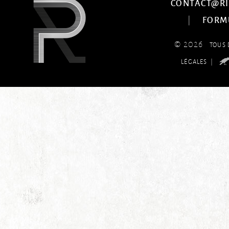
CONTACT@RI
|
FORM
© 2026
TOUS 
|
LÉGALES