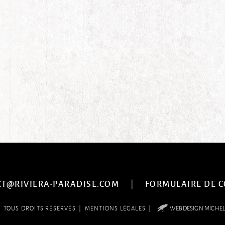
|
CT@RIVIERA-PARADISE.COM
FORMULAIRE DE 
6
|
|
TOUS DROITS RÉSERVÉS
MENTIONS LÉGALES
WEBDESIGN MICHE