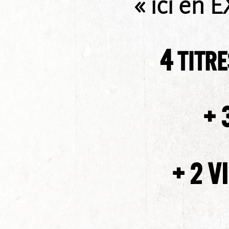
« ici
en E
4
TITRE
+ 
+ 2 V