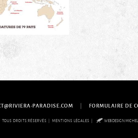
|
CT@RIVIERA-PARADISE.COM
FORMULAIRE DE 
6
|
|
TOUS DROITS RÉSERVÉS
MENTIONS LÉGALES
WEBDESIGN MICHE